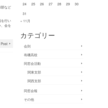
24
25
26
27
28
29
30
操部など
31
歳を行い
« 11月
い、会を
カテゴリー
 Post
会則
有磯高校
同窓会活動
関東支部
関西支部
同窓会報
その他