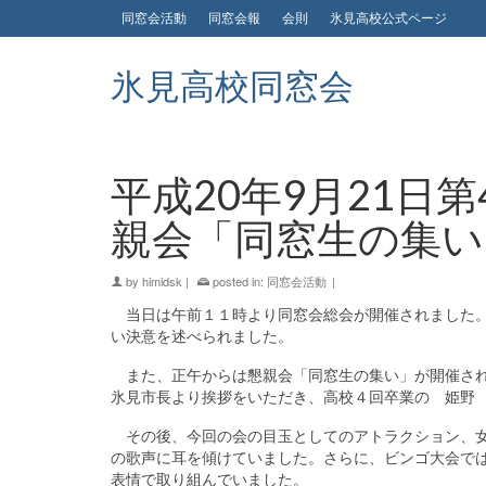
同窓会活動
同窓会報
会則
氷見高校公式ページ
氷見高校同窓会
平成20年9月21日
親会「同窓生の集い
by
himidsk
|
posted in:
同窓会活動
|
当日は午前１１時より同窓会総会が開催されました。
い決意を述べられました。
また、正午からは懇親会「同窓生の集い」が開催され
氷見市長より挨拶をいただき、高校４回卒業の 姫野
その後、今回の会の目玉としてのアトラクション、女
の歌声に耳を傾けていました。さらに、ビンゴ大会で
表情で取り組んでいました。