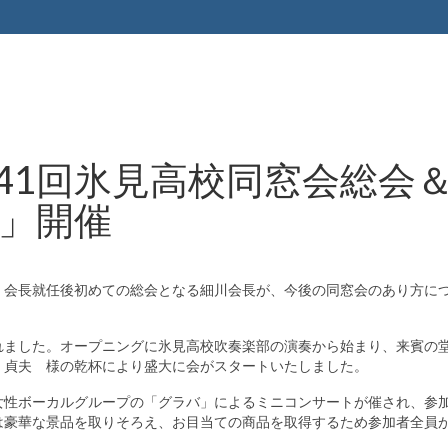
第41回氷見高校同窓会総会
」開催
会長就任後初めての総会となる細川会長が、今後の同窓会のあり方に
ました。オープニングに氷見高校吹奏楽部の演奏から始まり、来賓の
 貞夫 様の乾杯により盛大に会がスタートいたしました。
性ボーカルグループの「グラバ」によるミニコンサートが催され、参
は豪華な景品を取りそろえ、お目当ての商品を取得するため参加者全員