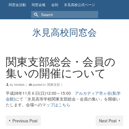
同窓会活動
同窓会報
会則
氷見高校公式ページ
Search
for:
氷見高校同窓会
関東支部総会・会員の
集いの開催について
by
himidsk
|
posted in:
関東支部
|
平成28年11月６日(日)12:00～15:00
アルカディア市ヶ谷(私学
会館)
にて「氷見高等学校関東支部総会・会員の集い」を開催い
たします。会場への
マップはこちら
Previous Post
Next Post