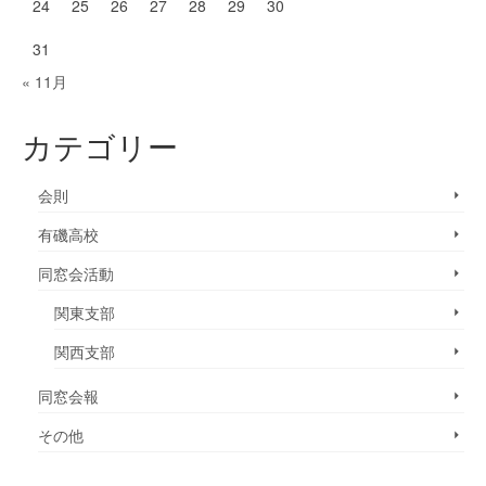
24
25
26
27
28
29
30
31
« 11月
カテゴリー
会則
有磯高校
同窓会活動
関東支部
関西支部
同窓会報
その他