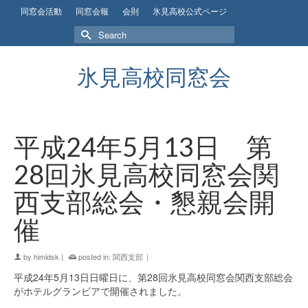
同窓会活動
同窓会報
会則
氷見高校公式ページ
Search
for:
氷見高校同窓会
平成24年5月13日 第
28回氷見高校同窓会関
西支部総会・懇親会開
催
by
himidsk
|
posted in:
関西支部
|
平成24年5月13日日曜日に、第28回氷見高校同窓会関西支部総会
がホテルグランビアで開催されました。