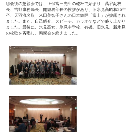
総会後の懇親会では、正保富三先生の乾杯で始まり、萬谷副校
長、吉野事務局長、開総務部長の挨拶があり、旧氷見高昭和35年
卒、天羽流名取 米田美智子さんの日本舞踊「富士」が披露され
ました。また、自己紹介、スピーチ、カラオケなどで盛り上がり
ました。最後に、氷見高女、氷見中学校、有磯、旧氷見、新氷見
の校歌を斉唱し、懇親会を終えました。