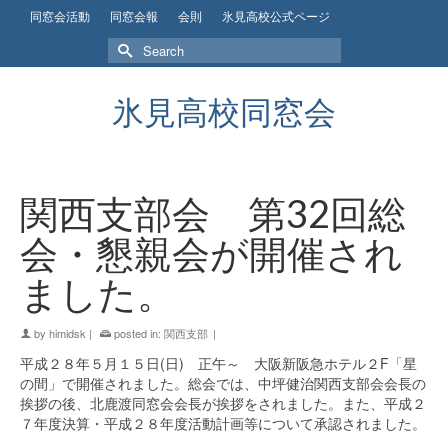
同窓会活動
同窓会報
会則
氷見高校公式ページ
Search
for:
氷見高校同窓会
関西支部会 第32回総
会・懇親会が開催され
ました。
by
himidsk
|
posted in:
関西支部
|
平成２８年５月１５日(日) 正午～ 大阪新阪急ホテル２F「星
の間」で開催されました。総会では、中坪健治関西支部会会長の
挨拶の後、北鹿渡同窓会会長が挨拶をされました。また、平成２
７年度決算・平成２８年度活動計画等について承認されました。