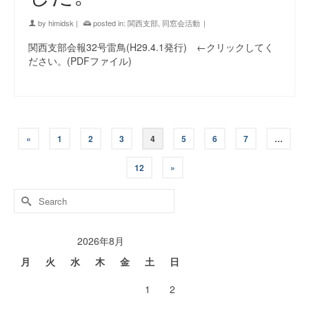
by
himidsk
|
posted in:
関西支部
,
同窓会活動
|
関西支部会報32号雷鳥(H29.4.1発行) ←クリックしてく
ださい。(PDFファイル)
«
1
2
3
4
5
6
7
…
12
»
Search
for:
2026年8月
月
火
水
木
金
土
日
1
2