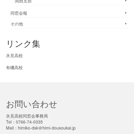
関西支部
同窓会報
その他
リンク集
氷見高校
有磯高校
お問い合わせ
氷見高校同窓会事務局
Tel：0766-74-0335
Mail：himiko-dsk＠himi-dousoukai.jp