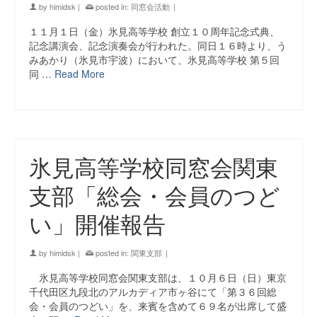
by
himidsk
|
posted in:
同窓会活動
|
１１月１日（金）氷見高等学校 創立１０周年記念式典、
記念講演会、記念演奏会が行われた。同日１６時より、う
みあかり（氷見市宇波）において、氷見高等学校 第５回
同 …
Read More
氷見高等学校同窓会関東
支部「総会・会員のつど
い」開催報告
by
himidsk
|
posted in:
関東支部
|
氷見高等学校同窓会関東支部は、１０月６日（日）東京
千代田区九段北のアルカディア市ヶ谷にて「第３６回総
会・会員のつどい」を、来賓を含めて６９名が出席して盛