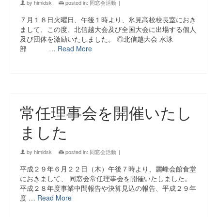
by
himidsk
|
posted in:
同窓会活動
|
７月１８日火曜日、午後１時より、氷見高校校長室におき
まして、この度、北信越大会及び全国大会に出場する個人
及び団体を激励いたしました。 ◎北信越大会 水泳
部 …
Read More
常任理事会を開催いたし
ました
by
himidsk
|
posted in:
同窓会活動
|
平成２９年６月２２日（木）午後７時より、麗峰会館食堂
におきまして、 同窓会常任理事会を開催いたしました。
平成２８年度事業中間報告や決算見込の報告、平成２９年
度 …
Read More