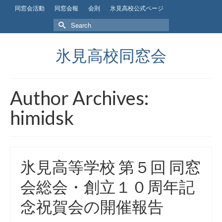
同窓会活動
同窓会報
会則
氷見高校公式ページ
Search
for:
氷見高校同窓会
Author Archives:
himidsk
氷見高等学校 第５回 同窓
会総会・創立１０周年記
念祝賀会の開催報告