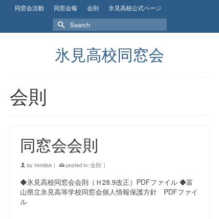
同窓会活動
同窓会報
会則
氷見高校公式ページ
Search
for:
氷見高校同窓会
会則
同窓会会則
by
himidsk
|
posted in:
会則
|
◆氷見高校同窓会会則（Ｈ28.9改正）PDFファイル ◆富
山県立氷見高等学校同窓会個人情報保護方針 PDFファイ
ル