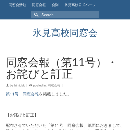
同窓会活動
同窓会報
会則
氷見高校公式ページ
Search
for:
氷見高校同窓会
同窓会報（第11号）・
お詫びと訂正
by
himidsk
|
posted in:
同窓会報
|
第11号 同窓会報
を掲載しました。
【お詫びと訂正】
配布させていただいた「第11号 同窓会報」紙面におきまして、