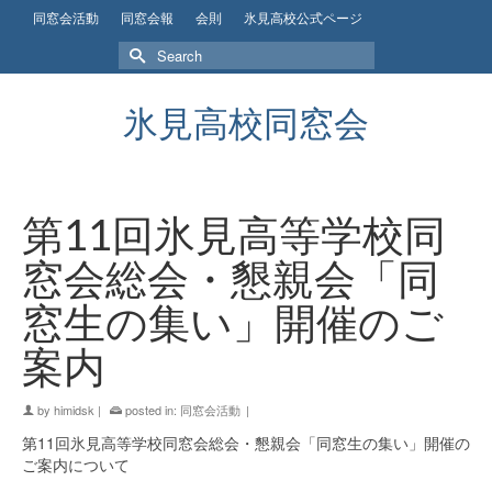
同窓会活動
同窓会報
会則
氷見高校公式ページ
Search
for:
氷見高校同窓会
第11回氷見高等学校同
窓会総会・懇親会「同
窓生の集い」開催のご
案内
by
himidsk
|
posted in:
同窓会活動
|
第11回氷見高等学校同窓会総会・懇親会「同窓生の集い」開催の
ご案内について