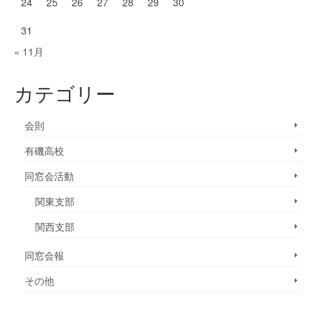
24
25
26
27
28
29
30
31
« 11月
カテゴリー
会則
有磯高校
同窓会活動
関東支部
関西支部
同窓会報
その他